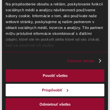
Na prispôsobenie obsahu a reklám, poskytovanie funkcií
Národná kultúrna pamiatka Kalište
sociálnych médií a analýzu návštevnosti používame
súbory cookie. Informácie o tom, ako používate naše
Počas vojny vypálená obec, v ktorej život nebol obnovený.
webové stránky, poskytujeme aj našim partnerom v
Partizánska republika mala centrum práve tu. Presvedčí vás ...
oblasti sociálnych médií, inzercie a analýzy. Títo partneri
VIAC INFORMÁCIÍ
môžu príslušné informácie skombinovať s ďalšími
údajmi, ktoré ste im poskytli alebo ktoré od vás získali,
keď ste používali ich služby.
Zobraziť detaily
Povoliť všetko
Prispôsobiť
Odmietnuť všetko