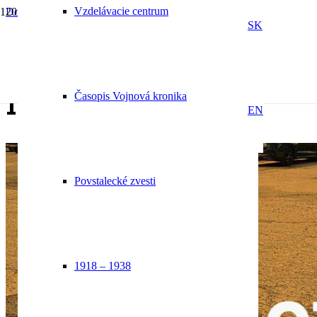
Vzdelávacie centrum
Domov
Novinky
SK
Stránka 8
Novinky
Časopis Vojnová kronika
EN
Povstalecké zvesti
1918 – 1938