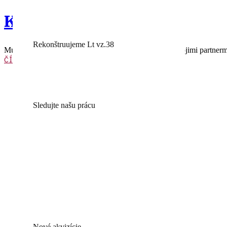
Konferenčná výzva
Rekonštruujeme Lt vz.38
Múzeum Slovenského národného povstania spolu so svojimi partnermi 
ČÍTAŤ VIAC
Sledujte našu prácu
Nové akvizície