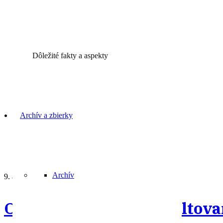
Dôležité fakty a aspekty
Archív a zbierky
Archív
9. apríla 2024
OZNAM o začiatku asfaltovan