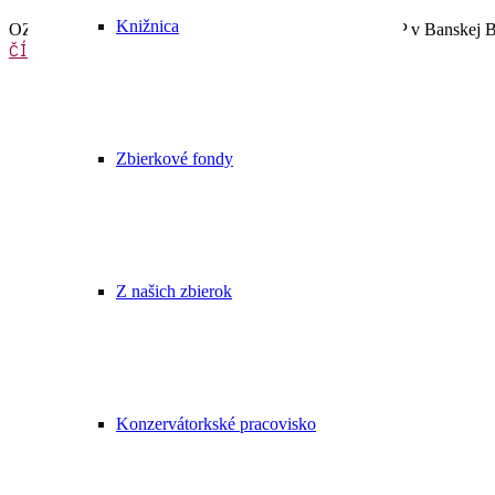
Knižnica
OZNAM o začiatku asfaltovania v areáli Pamätníka SNP v Banskej B
ČÍTAŤ VIAC
Zbierkové fondy
Z našich zbierok
Konzervátorkské pracovisko