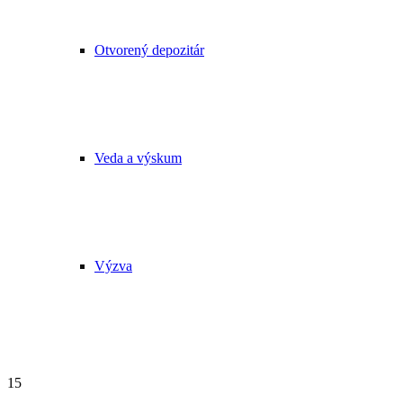
Otvorený depozitár
Veda a výskum
Výzva
15. marca 2024