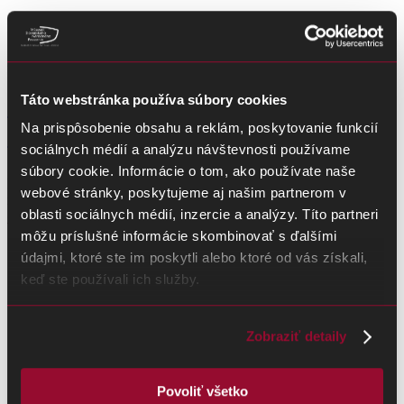
22. júna 2026
Táto webstránka používa súbory cookies
Cesty za poznaním minulosti 2026 –
Na prispôsobenie obsahu a reklám, poskytovanie funkcií
Vyhodnotenie
sociálnych médií a analýzu návštevnosti používame
súbory cookie. Informácie o tom, ako používate naše
Do literárnej a výtvarnej súťaže Múzea SNP Cesty za poznaním
webové stránky, poskytujeme aj našim partnerom v
minulosti 2026 sa zapojilo množstvo…
oblasti sociálnych médií, inzercie a analýzy. Títo partneri
ČÍTAŤ VIAC
môžu príslušné informácie skombinovať s ďalšími
údajmi, ktoré ste im poskytli alebo ktoré od vás získali,
keď ste používali ich služby.
Zobraziť detaily
Povoliť všetko