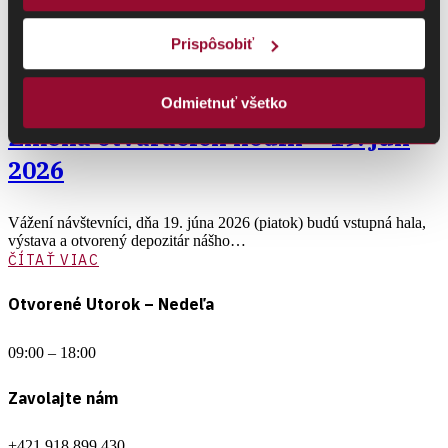
Prispôsobiť
15. júna 2026
Odmietnuť všetko
Zmena otváracích hodín – 19. jún
2026
Vážení návštevníci, dňa 19. júna 2026 (piatok) budú vstupná hala,
výstava a otvorený depozitár nášho…
ČÍTAŤ VIAC
Otvorené Utorok – Nedeľa
09:00 – 18:00
Zavolajte nám
+421 918 899 430