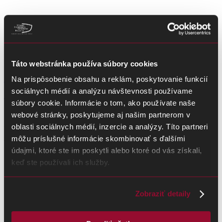
22. júna 2026
Táto webstránka používa súbory cookies
Cesty za poznaním minulosti 2026 –
Na prispôsobenie obsahu a reklám, poskytovanie funkcií
Vyhodnotenie
sociálnych médií a analýzu návštevnosti používame
súbory cookie. Informácie o tom, ako používate naše
webové stránky, poskytujeme aj našim partnerom v
Do literárnej a výtvarnej súťaže Múzea SNP Cesty za poznaním
oblasti sociálnych médií, inzercie a analýzy. Títo partneri
minulosti 2026 sa zapojilo množstvo…
ČÍTAŤ VIAC
môžu príslušné informácie skombinovať s ďalšími
údajmi, ktoré ste im poskytli alebo ktoré od vás získali,
keď ste používali ich služby.
Zobraziť detaily