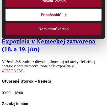
Povoliť všetko
Prispôsobiť
Odmietnuť všetko
10. júna 2026
Expozícia v Nemeckej zatvorená
(18. a 19. jún)
Vážení návštevníci, z dôvodu plánovanej odstávky elektrickej
energie v obci Nemecká, bude naša expozícia v…
ČÍTAŤ VIAC
Otvorené Utorok – Nedeľa
09:00 – 18:00
Zavolajte nám